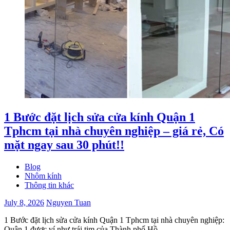
1 Bước đặt lịch sửa cửa kính Quận 1
Tphcm tại nhà chuyên nghiệp – giá rẻ, Có
mặt ngay sau 30 phút!!
Blog
Nhôm kính
Thông tin khác
July 8, 2026
Nguyen Tuan
1 Bước đặt lịch sửa cửa kính Quận 1 Tphcm tại nhà chuyên nghiệp:
Quận 1 được ví như trái tim của Thành phố Hồ …