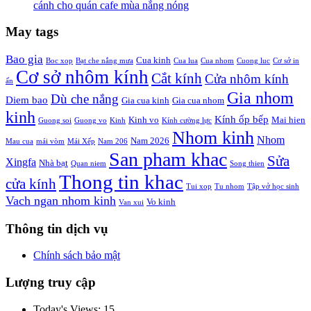
cánh cho quán cafe mùa nắng nóng
May tags
Bao gia
Cua kinh
Boc xop
Bạt che nắng mưa
Cua lua
Cua nhom
Cuong luc
Cơ sở in
Cơ sở nhôm kính
Cắt kính
Cửa nhôm kính
ấn
Gia nhom
Dù che nắng
Diem bao
Gia cua kinh
Gia cua nhom
kinh
Kính ốp bếp
Kinh vo
Mai hien
Guong soi
Guong vo
Kinh
Kính cường lực
Nhom kinh
Nhom
Nam 2026
Mau cua
mái vòm
Mái Xếp
Nam 206
San pham khac
Sửa
Xingfa
Nhà bạt
Quan niem
Song thien
Thong tin khac
cửa kính
Tui xop
Tu nhom
Tập vở học sinh
Vach ngan nhom kinh
Vo kinh
Van xui
Thông tin dịch vụ
Chính sách bảo mật
Lượng truy cập
Today's Views:
15