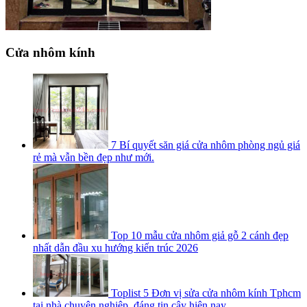
Cửa nhôm kính
7 Bí quyết săn giá cửa nhôm phòng ngủ giá
rẻ mà vẫn bền đẹp như mới.
Top 10 mẫu cửa nhôm giả gỗ 2 cánh đẹp
nhất dẫn đầu xu hướng kiến trúc 2026
Toplist 5 Đơn vị sửa cửa nhôm kính Tphcm
tại nhà chuyên nghiệp, đáng tin cậy hiện nay