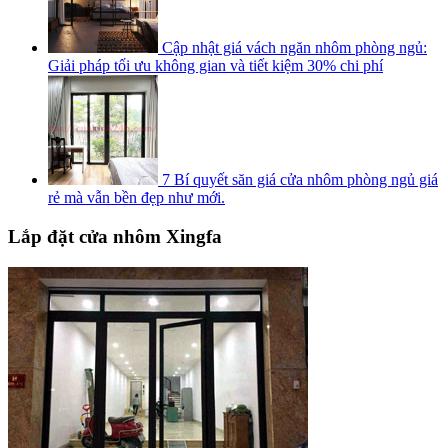
Cập nhật giá vách ngăn nhôm phòng ngủ:
Giải pháp tối ưu không gian và tiết kiệm 30% chi phí
7 Bí quyết săn giá cửa nhôm phòng ngủ giá
rẻ mà vẫn bền đẹp như mới.
Lắp đặt cửa nhôm Xingfa