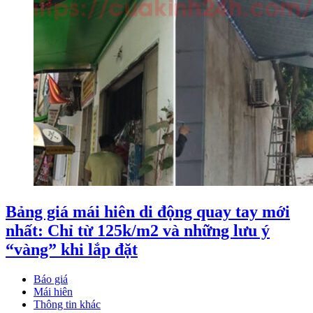
Bảng giá mái hiên di động quay tay mới
nhất: Chỉ từ 125k/m2 và những lưu ý
“vàng” khi lắp đặt
Báo giá
Mái hiên
Thông tin khác