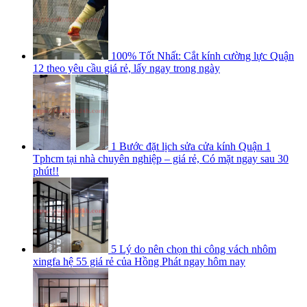
100% Tốt Nhất: Cắt kính cường lực Quận
12 theo yêu cầu giá rẻ, lấy ngay trong ngày
1 Bước đặt lịch sửa cửa kính Quận 1
Tphcm tại nhà chuyên nghiệp – giá rẻ, Có mặt ngay sau 30
phút!!
5 Lý do nên chọn thi công vách nhôm
xingfa hệ 55 giá rẻ của Hồng Phát ngay hôm nay