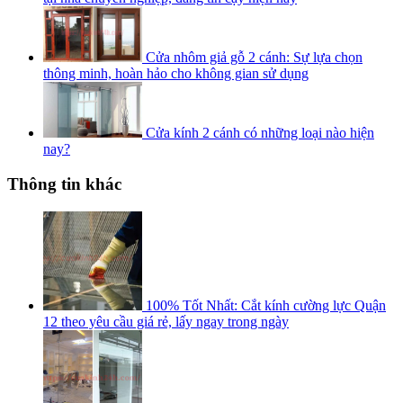
Cửa nhôm giả gỗ 2 cánh: Sự lựa chọn
thông minh, hoàn hảo cho không gian sử dụng
Cửa kính 2 cánh có những loại nào hiện
nay?
Thông tin khác
100% Tốt Nhất: Cắt kính cường lực Quận
12 theo yêu cầu giá rẻ, lấy ngay trong ngày