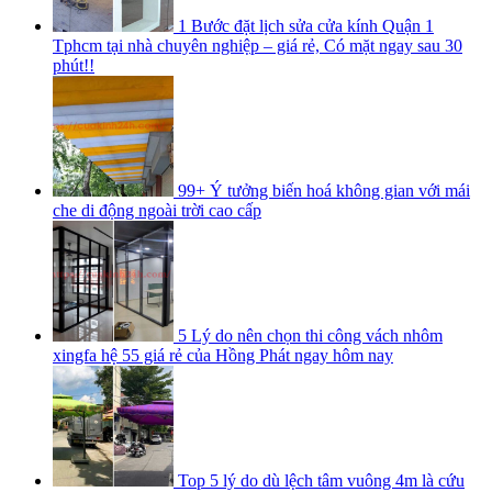
1 Bước đặt lịch sửa cửa kính Quận 1
Tphcm tại nhà chuyên nghiệp – giá rẻ, Có mặt ngay sau 30
phút!!
99+ Ý tưởng biến hoá không gian với mái
che di động ngoài trời cao cấp
5 Lý do nên chọn thi công vách nhôm
xingfa hệ 55 giá rẻ của Hồng Phát ngay hôm nay
Top 5 lý do dù lệch tâm vuông 4m là cứu