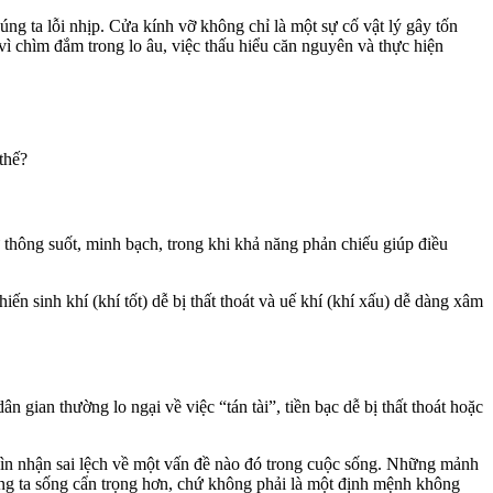
úng ta lỗi nhịp. Cửa kính vỡ không chỉ là một sự cố vật lý gây tốn
vì chìm đắm trong lo âu, việc thấu hiểu căn nguyên và thực hiện
thế?
thông suốt, minh bạch, trong khi khả năng phản chiếu giúp điều
n sinh khí (khí tốt) dễ bị thất thoát và uế khí (khí xấu) dễ dàng xâm
gian thường lo ngại về việc “tán tài”, tiền bạc dễ bị thất thoát hoặc
hìn nhận sai lệch về một vấn đề nào đó trong cuộc sống. Những mảnh
húng ta sống cẩn trọng hơn, chứ không phải là một định mệnh không