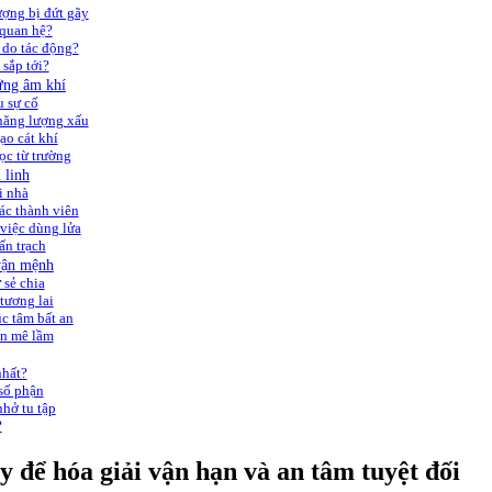
ợng bị đứt gãy
 quan hệ?
 do tác động?
 sắp tới?
đứng âm khí
u sự cố
năng lượng xấu
ạo cát khí
ọc từ trường
 linh
i nhà
ác thành viên
 việc dùng lửa
ấn trạch
 vận mệnh
 sẻ chia
tương lai
c tâm bất an
òn mê lầm
nhất?
 số phận
nhở tu tập
?
y để hóa giải vận hạn và an tâm tuyệt đối