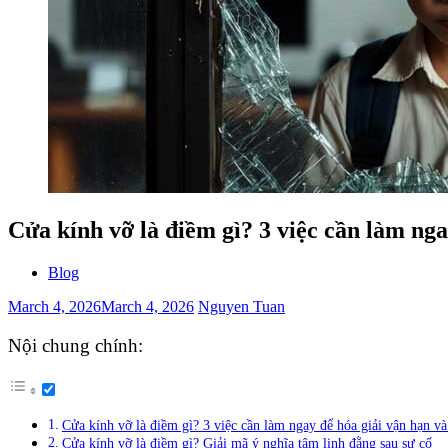
Cửa kính vỡ là điềm gì? 3 việc cần làm nga
Blog
March 4, 2026
March 4, 2026
Nguyen Tuan
Nội chung chính:
Cửa kính vỡ là điềm gì? 3 việc cần làm ngay để hóa giải vận hạn và
Cửa kính vỡ là điềm gì? Giải mã ý nghĩa tâm linh đằng sau sự cố