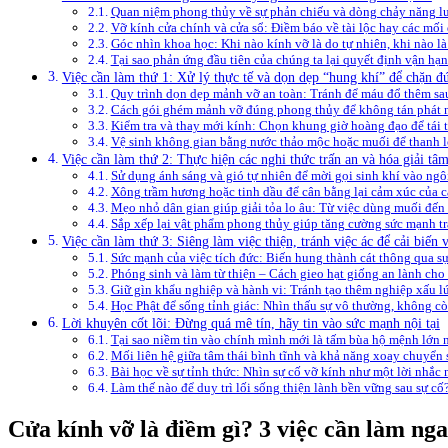
Quan niệm phong thủy về sự phản chiếu và dòng chảy năng lư
Vỡ kính cửa chính và cửa sổ: Điềm báo về tài lộc hay các mối
Góc nhìn khoa học: Khi nào kính vỡ là do tự nhiên, khi nào là
Tại sao phản ứng đầu tiên của chúng ta lại quyết định vận hạn
Việc cần làm thứ 1: Xử lý thực tế và dọn dẹp “hung khí” để chặn 
Quy trình dọn dẹp mảnh vỡ an toàn: Tránh để máu đổ thêm sa
Cách gói ghém mảnh vỡ đúng phong thủy để không tán phát 
Kiểm tra và thay mới kính: Chọn khung giờ hoàng đạo để tái t
Vệ sinh không gian bằng nước thảo mộc hoặc muối để thanh l
Việc cần làm thứ 2: Thực hiện các nghi thức trấn an và hóa giải tâm
Sử dụng ánh sáng và gió tự nhiên để mời gọi sinh khí vào ngô
Xông trầm hương hoặc tinh dầu để cân bằng lại cảm xúc của c
Mẹo nhỏ dân gian giúp giải tỏa lo âu: Từ việc dùng muối đến
Sắp xếp lại vật phẩm phong thủy giúp tăng cường sức mạnh tr
Việc cần làm thứ 3: Siêng làm việc thiện, tránh việc ác để cải biến
Sức mạnh của việc tích đức: Biến hung thành cát thông qua sự
Phóng sinh và làm từ thiện – Cách gieo hạt giống an lành cho 
Giữ gìn khẩu nghiệp và hành vi: Tránh tạo thêm nghiệp xấu lú
Học Phật để sống tỉnh giác: Nhìn thấu sự vô thường, không c
Lời khuyên cốt lõi: Đừng quá mê tín, hãy tin vào sức mạnh nội tại
Tại sao niềm tin vào chính mình mới là tấm bùa hộ mệnh lớn 
Mối liên hệ giữa tâm thái bình tĩnh và khả năng xoay chuyển
Bài học về sự tỉnh thức: Nhìn sự cố vỡ kính như một lời nhắc 
Làm thế nào để duy trì lối sống thiện lành bền vững sau sự cố
Cửa kính vỡ là điềm gì? 3 việc cần làm nga