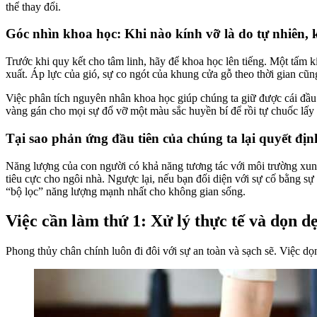
thể thay đổi.
Góc nhìn khoa học: Khi nào kính vỡ là do tự nhiên, 
Trước khi quy kết cho tâm linh, hãy để khoa học lên tiếng. Một tấm kín
xuất. Áp lực của gió, sự co ngót của khung cửa gỗ theo thời gian cũ
Việc phân tích nguyên nhân khoa học giúp chúng ta giữ được cái đầu l
vàng gán cho mọi sự đổ vỡ một màu sắc huyền bí để rồi tự chuốc lấy
Tại sao phản ứng đầu tiên của chúng ta lại quyết địn
Năng lượng của con người có khả năng tương tác với môi trường xu
tiêu cực cho ngôi nhà. Ngược lại, nếu bạn đối diện với sự cố bằng sự 
“bộ lọc” năng lượng mạnh nhất cho không gian sống.
Việc cần làm thứ 1: Xử lý thực tế và dọn 
Phong thủy chân chính luôn đi đôi với sự an toàn và sạch sẽ. Việc dọn