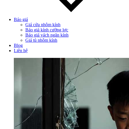
Báo giá
Giá cửa nhôm kính
Báo giá kính cường lực
Báo giá vách ngăn kính
Giá tủ nhôm kính
Blog
Liên hệ