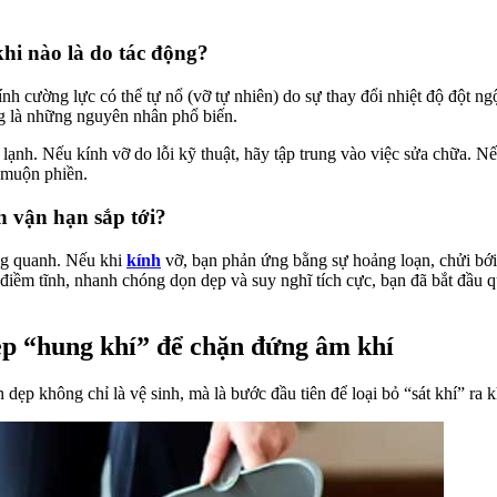
khi nào là do tác động?
h cường lực có thể tự nổ (vỡ tự nhiên) do sự thay đổi nhiệt độ đột ngột
ng là những nguyên nhân phổ biến.
ạnh. Nếu kính vỡ do lỗi kỹ thuật, hãy tập trung vào việc sửa chữa. Nếu
 muộn phiền.
h vận hạn sắp tới?
ng quanh. Nếu khi
kính
vỡ, bạn phản ứng bằng sự hoảng loạn, chửi bới
điềm tĩnh, nhanh chóng dọn dẹp và suy nghĩ tích cực, bạn đã bắt đầu quá
dẹp “hung khí” để chặn đứng âm khí
 dẹp không chỉ là vệ sinh, mà là bước đầu tiên để loại bỏ “sát khí” ra k