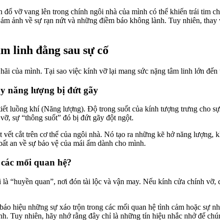
 đổ vỡ vang lên trong chính ngôi nhà của mình có thể khiến trái tim ch
y ám ảnh về sự rạn nứt và những điềm báo không lành. Tuy nhiên, thay 
âm linh đằng sau sự cố
 hãi của mình. Tại sao việc kính vỡ lại mang sức nặng tâm linh lớn đến 
y năng lượng bị đứt gãy
ết luồng khí (Năng lượng). Độ trong suốt của kính tượng trưng cho sự 
ỡ, sự “thông suốt” đó bị đứt gãy đột ngột.
ết cắt trên cơ thể của ngôi nhà. Nó tạo ra những kẽ hở năng lượng, khiế
 bất an về sự bảo vệ của mái ấm dành cho mình.
y các mối quan hệ?
à “huyền quan”, nơi đón tài lộc và vận may. Nếu kính cửa chính vỡ, dân 
 báo hiệu những sự xáo trộn trong các mối quan hệ tình cảm hoặc sự n
đình. Tuy nhiên, hãy nhớ rằng đây chỉ là những tín hiệu nhắc nhở để c