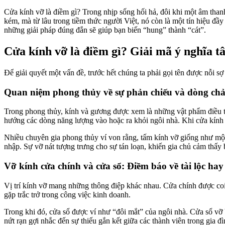
Cửa kính vỡ là điềm gì? Trong nhịp sống hối hả, đôi khi một âm thanh
kém, mà từ lâu trong tiềm thức người Việt, nó còn là một tín hiệu đầ
những giải pháp đúng đắn sẽ giúp bạn biến “hung” thành “cát”.
Cửa kính vỡ là điềm gì? Giải mã ý nghĩa t
Để giải quyết một vấn đề, trước hết chúng ta phải gọi tên được nỗi sợ
Quan niệm phong thủy về sự phản chiếu và dòng chả
Trong phong thủy, kính và gương được xem là những vật phẩm điều ti
hướng các dòng năng lượng vào hoặc ra khỏi ngôi nhà. Khi cửa kính v
Nhiều chuyên gia phong thủy ví von rằng, tấm kính vỡ giống như một v
nhập. Sự vỡ nát tượng trưng cho sự tán loạn, khiến gia chủ cảm thấy
Vỡ kính cửa chính và cửa sổ: Điềm báo về tài lộc ha
Vị trí kính vỡ mang những thông điệp khác nhau. Cửa chính được coi l
gặp trắc trở trong công việc kinh doanh.
Trong khi đó, cửa sổ được ví như “đôi mắt” của ngôi nhà. Cửa sổ vỡ
nứt rạn gợi nhắc đến sự thiếu gắn kết giữa các thành viên trong gia 