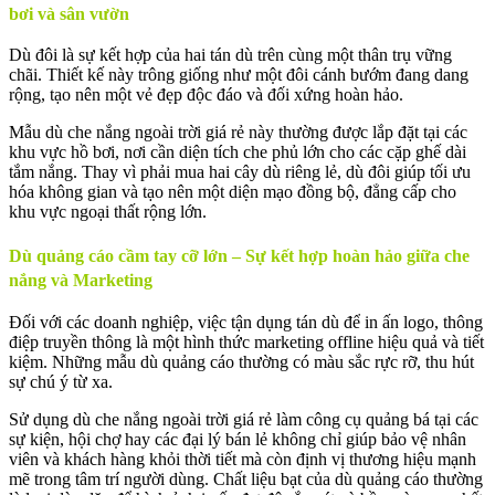
bơi và sân vườn
Dù đôi là sự kết hợp của hai tán dù trên cùng một thân trụ vững
chãi. Thiết kế này trông giống như một đôi cánh bướm đang dang
rộng, tạo nên một vẻ đẹp độc đáo và đối xứng hoàn hảo.
Mẫu dù che nắng ngoài trời giá rẻ này thường được lắp đặt tại các
khu vực hồ bơi, nơi cần diện tích che phủ lớn cho các cặp ghế dài
tắm nắng. Thay vì phải mua hai cây dù riêng lẻ, dù đôi giúp tối ưu
hóa không gian và tạo nên một diện mạo đồng bộ, đẳng cấp cho
khu vực ngoại thất rộng lớn.
Dù quảng cáo cầm tay cỡ lớn – Sự kết hợp hoàn hảo giữa che
nắng và Marketing
Đối với các doanh nghiệp, việc tận dụng tán dù để in ấn logo, thông
điệp truyền thông là một hình thức marketing offline hiệu quả và tiết
kiệm. Những mẫu dù quảng cáo thường có màu sắc rực rỡ, thu hút
sự chú ý từ xa.
Sử dụng dù che nắng ngoài trời giá rẻ làm công cụ quảng bá tại các
sự kiện, hội chợ hay các đại lý bán lẻ không chỉ giúp bảo vệ nhân
viên và khách hàng khỏi thời tiết mà còn định vị thương hiệu mạnh
mẽ trong tâm trí người dùng. Chất liệu bạt của dù quảng cáo thường