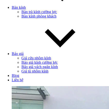
Bàn kính
Bàn trà kính cường lực
Bàn kính phòng khách
Báo giá
Giá cửa nhôm kính
Báo giá kính cường lực
Báo giá vách ngăn kính
Giá tủ nhôm kính
Blog
Liên hệ