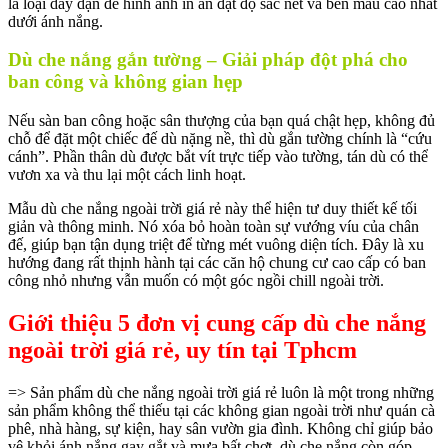
là loại dày dặn để hình ảnh in ấn đạt độ sắc nét và bền màu cao nhất
dưới ánh nắng.
Dù che nắng gắn tường – Giải pháp đột phá cho
ban công và không gian hẹp
Nếu sàn ban công hoặc sân thượng của bạn quá chật hẹp, không đủ
chỗ để đặt một chiếc đế dù nặng nề, thì dù gắn tường chính là “cứu
cánh”. Phần thân dù được bắt vít trực tiếp vào tường, tán dù có thể
vươn xa và thu lại một cách linh hoạt.
Mẫu dù che nắng ngoài trời giá rẻ này thể hiện tư duy thiết kế tối
giản và thông minh. Nó xóa bỏ hoàn toàn sự vướng víu của chân
đế, giúp bạn tận dụng triệt để từng mét vuông diện tích. Đây là xu
hướng đang rất thịnh hành tại các căn hộ chung cư cao cấp có ban
công nhỏ nhưng vẫn muốn có một góc ngồi chill ngoài trời.
Giới thiệu 5 đơn vị cung cấp dù che nắng
ngoài trời giá rẻ, uy tín tại Tphcm
=> Sản phẩm dù che nắng ngoài trời giá rẻ luôn là một trong những
sản phẩm không thể thiếu tại các không gian ngoài trời như quán cà
phê, nhà hàng, sự kiện, hay sân vườn gia đình. Không chỉ giúp bảo
vệ khỏi ánh nắng gay gắt và mưa bất chợt, dù che nắng còn góp