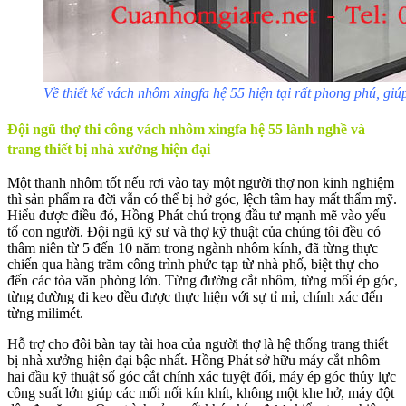
Về thiết kế vách nhôm xingfa hệ 55 hiện tại rất phong phú, gi
Đội ngũ thợ thi công vách nhôm xingfa hệ 55 lành nghề và
trang thiết bị nhà xưởng hiện đại
Một thanh nhôm tốt nếu rơi vào tay một người thợ non kinh nghiệm
thì sản phẩm ra đời vẫn có thể bị hở góc, lệch tâm hay mất thẩm mỹ.
Hiểu được điều đó, Hồng Phát chú trọng đầu tư mạnh mẽ vào yếu
tố con người. Đội ngũ kỹ sư và thợ kỹ thuật của chúng tôi đều có
thâm niên từ 5 đến 10 năm trong ngành nhôm kính, đã từng thực
chiến qua hàng trăm công trình phức tạp từ nhà phố, biệt thự cho
đến các tòa văn phòng lớn. Từng đường cắt nhôm, từng mối ép góc,
từng đường đi keo đều được thực hiện với sự tỉ mỉ, chính xác đến
từng milimét.
Hỗ trợ cho đôi bàn tay tài hoa của người thợ là hệ thống trang thiết
bị nhà xưởng hiện đại bậc nhất. Hồng Phát sở hữu máy cắt nhôm
hai đầu kỹ thuật số góc cắt chính xác tuyệt đối, máy ép góc thủy lực
công suất lớn giúp các mối nối kín khít, không một khe hở, máy đột