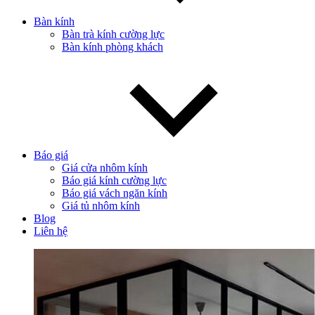
Bàn kính
Bàn trà kính cường lực
Bàn kính phòng khách
Báo giá
Giá cửa nhôm kính
Báo giá kính cường lực
Báo giá vách ngăn kính
Giá tủ nhôm kính
Blog
Liên hệ