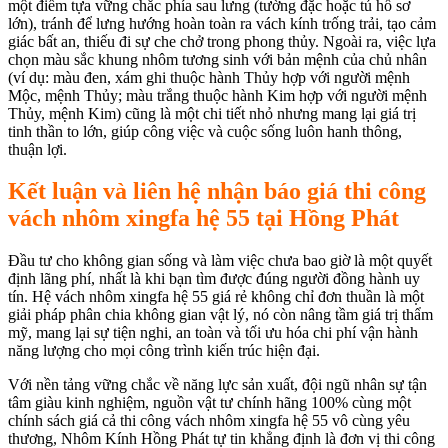
một điểm tựa vững chắc phía sau lưng (tường đặc hoặc tủ hồ sơ
lớn), tránh để lưng hướng hoàn toàn ra vách kính trống trải, tạo cảm
giác bất an, thiếu đi sự che chở trong phong thủy. Ngoài ra, việc lựa
chọn màu sắc khung nhôm tương sinh với bản mệnh của chủ nhân
(ví dụ: màu đen, xám ghi thuộc hành Thủy hợp với người mệnh
Mộc, mệnh Thủy; màu trắng thuộc hành Kim hợp với người mệnh
Thủy, mệnh Kim) cũng là một chi tiết nhỏ nhưng mang lại giá trị
tinh thần to lớn, giúp công việc và cuộc sống luôn hanh thông,
thuận lợi.
Kết luận và liên hệ nhận báo giá thi công
vách nhôm xingfa hệ 55 tại Hồng Phát
Đầu tư cho không gian sống và làm việc chưa bao giờ là một quyết
định lãng phí, nhất là khi bạn tìm được đúng người đồng hành uy
tín. Hệ vách nhôm xingfa hệ 55 giá rẻ không chỉ đơn thuần là một
giải pháp phân chia không gian vật lý, nó còn nâng tầm giá trị thẩm
mỹ, mang lại sự tiện nghi, an toàn và tối ưu hóa chi phí vận hành
năng lượng cho mọi công trình kiến trúc hiện đại.
Với nền tảng vững chắc về năng lực sản xuất, đội ngũ nhân sự tận
tâm giàu kinh nghiệm, nguồn vật tư chính hãng 100% cùng một
chính sách giá cả thi công vách nhôm xingfa hệ 55 vô cùng yêu
thương, Nhôm Kính Hồng Phát tự tin khẳng định là đơn vị thi công