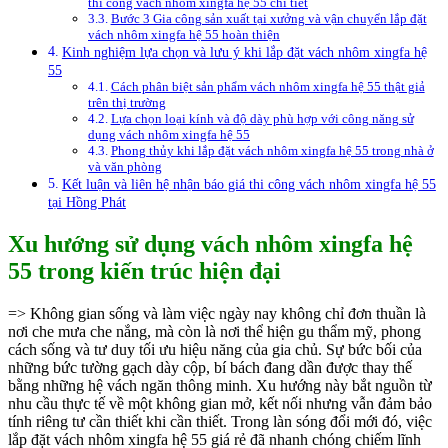
thi công vách nhôm xingfa hệ 55 chi tiết
Bước 3 Gia công sản xuất tại xưởng và vận chuyển lắp đặt
vách nhôm xingfa hệ 55 hoàn thiện
Kinh nghiệm lựa chọn và lưu ý khi lắp đặt vách nhôm xingfa hệ
55
Cách phân biệt sản phẩm vách nhôm xingfa hệ 55 thật giả
trên thị trường
Lựa chọn loại kính và độ dày phù hợp với công năng sử
dụng vách nhôm xingfa hệ 55
Phong thủy khi lắp đặt vách nhôm xingfa hệ 55 trong nhà ở
và văn phòng
Kết luận và liên hệ nhận báo giá thi công vách nhôm xingfa hệ 55
tại Hồng Phát
Xu hướng sử dụng vách nhôm xingfa hệ
55 trong kiến trúc hiện đại
=> Không gian sống và làm việc ngày nay không chỉ đơn thuần là
nơi che mưa che nắng, mà còn là nơi thể hiện gu thẩm mỹ, phong
cách sống và tư duy tối ưu hiệu năng của gia chủ. Sự bức bối của
những bức tường gạch dày cộp, bí bách đang dần được thay thế
bằng những hệ vách ngăn thông minh. Xu hướng này bắt nguồn từ
nhu cầu thực tế về một không gian mở, kết nối nhưng vẫn đảm bảo
tính riêng tư cần thiết khi cần thiết. Trong làn sóng đổi mới đó, việc
lắp đặt vách nhôm xingfa hệ 55 giá rẻ đã nhanh chóng chiếm lĩnh