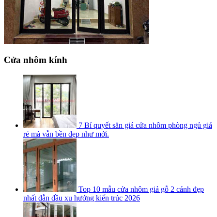
Cửa nhôm kính
7 Bí quyết săn giá cửa nhôm phòng ngủ giá
rẻ mà vẫn bền đẹp như mới.
Top 10 mẫu cửa nhôm giả gỗ 2 cánh đẹp
nhất dẫn đầu xu hướng kiến trúc 2026