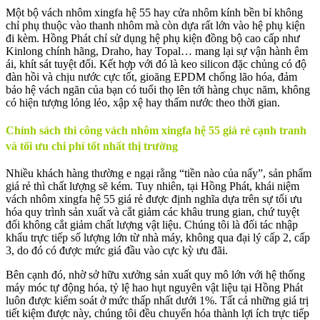
Một bộ vách nhôm xingfa hệ 55 hay cửa nhôm kính bền bỉ không
chỉ phụ thuộc vào thanh nhôm mà còn dựa rất lớn vào hệ phụ kiện
đi kèm. Hồng Phát chỉ sử dụng hệ phụ kiện đồng bộ cao cấp như
Kinlong chính hãng, Draho, hay Topal… mang lại sự vận hành êm
ái, khít sát tuyệt đối. Kết hợp với đó là keo silicon đặc chủng có độ
đàn hồi và chịu nước cực tốt, gioăng EPDM chống lão hóa, đảm
bảo hệ vách ngăn của bạn có tuổi thọ lên tới hàng chục năm, không
có hiện tượng lỏng lẻo, xập xệ hay thấm nước theo thời gian.
Chính sách thi công vách nhôm xingfa hệ 55 giá rẻ cạnh tranh
và tối ưu chi phí tốt nhất thị trường
Nhiều khách hàng thường e ngại rằng “tiền nào của nấy”, sản phẩm
giá rẻ thì chất lượng sẽ kém. Tuy nhiên, tại Hồng Phát, khái niệm
vách nhôm xingfa hệ 55 giá rẻ được định nghĩa dựa trên sự tối ưu
hóa quy trình sản xuất và cắt giảm các khâu trung gian, chứ tuyệt
đối không cắt giảm chất lượng vật liệu. Chúng tôi là đối tác nhập
khẩu trực tiếp số lượng lớn từ nhà máy, không qua đại lý cấp 2, cấp
3, do đó có được mức giá đầu vào cực kỳ ưu đãi.
Bên cạnh đó, nhờ sở hữu xưởng sản xuất quy mô lớn với hệ thống
máy móc tự động hóa, tỷ lệ hao hụt nguyên vật liệu tại Hồng Phát
luôn được kiểm soát ở mức thấp nhất dưới 1%. Tất cả những giá trị
tiết kiệm được này, chúng tôi đều chuyển hóa thành lợi ích trực tiếp