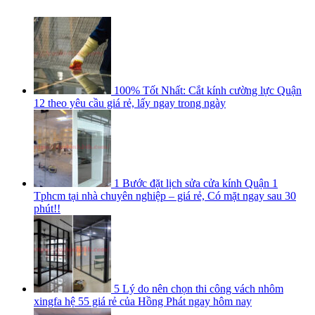
100% Tốt Nhất: Cắt kính cường lực Quận
12 theo yêu cầu giá rẻ, lấy ngay trong ngày
1 Bước đặt lịch sửa cửa kính Quận 1
Tphcm tại nhà chuyên nghiệp – giá rẻ, Có mặt ngay sau 30
phút!!
5 Lý do nên chọn thi công vách nhôm
xingfa hệ 55 giá rẻ của Hồng Phát ngay hôm nay