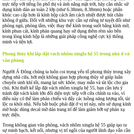
trực tiếp với tiếng ồn phố thị và ánh nắng mặt trời, hãy cân nhắc sử
dụng kính dán an toàn 2 lớp (như 6.38mm, 8.38mm) hoặc phân
khúc cao cấp hơn là kính hộp cách âm cách nhiệt được hút chân
không ở giữa. Đối với những khu vực cần sự riêng tư tuyệt đối như
phòng ngủ, phòng tắm, việc thay thế kính trong suốt bằng kính mờ,
kính phun cát, kính phản quang hay sử dụng thêm rèm sáo bên
trong lòng kính hộp là những giải pháp công nghệ cực kỳ thông
minh và tiện lợi.
Phong thủy khi lắp đặt vách nhôm xingfa hệ 55 trong nhà ở và
văn phòng
Người Á Đông chúng ta luôn coi trọng yếu tố phong thủy trong xây
dựng nhà cửa, bởi một không gian hợp phong thủy sẽ giúp luân
chuyển sinh khí tốt, mang lại sức khỏe, may mắn và tài lộc cho gia
chủ. Khi thiết kế lắp đặt vách nhôm xingfa hệ 55, bạn cần lưu ý
tránh đặt vách kính lớn đối diện trực tiếp với cửa chính ra vào, vì
điều này có thể làm phản chiếu và đẩy các luồng năng lượng tốt, tài
lộc ra khỏi nhà. Nếu bắt buộc phải đặt ở vị trí này, nên sử dụng kính
mờ hoặc dùng decal mờ dán trang trí để làm giảm bớt sự phản xạ
trực diện.
Trong không gian văn phòng, vách nhôm xingfa hệ 55 giúp tạo ra
sự minh bạch, kết nối, nhưng vị trí ngồi của người lãnh đạo vẫn cần