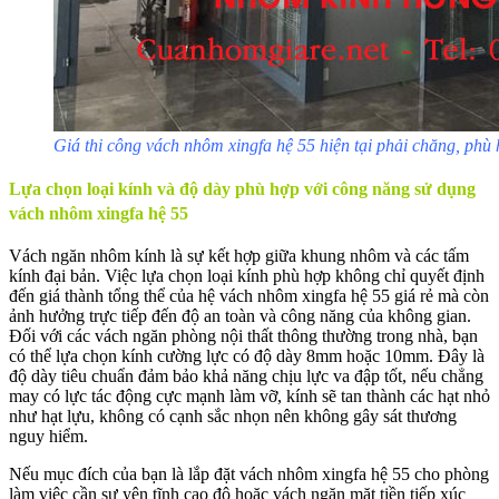
Giá thi công vách nhôm xingfa hệ 55 hiện tại phải chăng, ph
Lựa chọn loại kính và độ dày phù hợp với công năng sử dụng
vách nhôm xingfa hệ 55
Vách ngăn nhôm kính là sự kết hợp giữa khung nhôm và các tấm
kính đại bản. Việc lựa chọn loại kính phù hợp không chỉ quyết định
đến giá thành tổng thể của hệ vách nhôm xingfa hệ 55 giá rẻ mà còn
ảnh hưởng trực tiếp đến độ an toàn và công năng của không gian.
Đối với các vách ngăn phòng nội thất thông thường trong nhà, bạn
có thể lựa chọn kính cường lực có độ dày 8mm hoặc 10mm. Đây là
độ dày tiêu chuẩn đảm bảo khả năng chịu lực va đập tốt, nếu chẳng
may có lực tác động cực mạnh làm vỡ, kính sẽ tan thành các hạt nhỏ
như hạt lựu, không có cạnh sắc nhọn nên không gây sát thương
nguy hiểm.
Nếu mục đích của bạn là lắp đặt vách nhôm xingfa hệ 55 cho phòng
làm việc cần sự yên tĩnh cao độ hoặc vách ngăn mặt tiền tiếp xúc