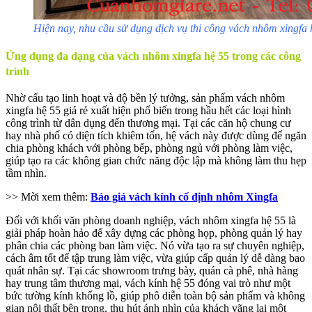
Hiện nay, nhu cầu sử dụng dịch vụ thi công vách nhôm xingfa
Ứng dụng đa dạng của vách nhôm xingfa hệ 55 trong các công
trình
Nhờ cấu tạo linh hoạt và độ bền lý tưởng, sản phẩm vách nhôm
xingfa hệ 55 giá rẻ xuất hiện phổ biến trong hầu hết các loại hình
công trình từ dân dụng đến thương mại. Tại các căn hộ chung cư
hay nhà phố có diện tích khiêm tốn, hệ vách này được dùng để ngăn
chia phòng khách với phòng bếp, phòng ngủ với phòng làm việc,
giúp tạo ra các không gian chức năng độc lập mà không làm thu hẹp
tầm nhìn.
>> Mời xem thêm:
Báo giá vách kính cố định nhôm Xingfa
Đối với khối văn phòng doanh nghiệp, vách nhôm xingfa hệ 55 là
giải pháp hoàn hảo để xây dựng các phòng họp, phòng quản lý hay
phân chia các phòng ban làm việc. Nó vừa tạo ra sự chuyên nghiệp,
cách âm tốt để tập trung làm việc, vừa giúp cấp quản lý dễ dàng bao
quát nhân sự. Tại các showroom trưng bày, quán cà phê, nhà hàng
hay trung tâm thương mại, vách kính hệ 55 đóng vai trò như một
bức tường kính khổng lồ, giúp phô diễn toàn bộ sản phẩm và không
gian nội thất bên trong, thu hút ánh nhìn của khách vãng lai một