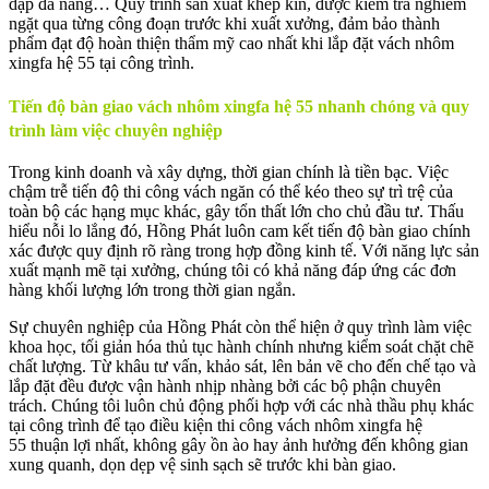
dập đa năng… Quy trình sản xuất khép kín, được kiểm tra nghiêm
ngặt qua từng công đoạn trước khi xuất xưởng, đảm bảo thành
phẩm đạt độ hoàn thiện thẩm mỹ cao nhất khi lắp đặt vách nhôm
xingfa hệ 55 tại công trình.
Tiến độ bàn giao vách nhôm xingfa hệ 55 nhanh chóng và quy
trình làm việc chuyên nghiệp
Trong kinh doanh và xây dựng, thời gian chính là tiền bạc. Việc
chậm trễ tiến độ thi công vách ngăn có thể kéo theo sự trì trệ của
toàn bộ các hạng mục khác, gây tổn thất lớn cho chủ đầu tư. Thấu
hiểu nỗi lo lắng đó, Hồng Phát luôn cam kết tiến độ bàn giao chính
xác được quy định rõ ràng trong hợp đồng kinh tế. Với năng lực sản
xuất mạnh mẽ tại xưởng, chúng tôi có khả năng đáp ứng các đơn
hàng khối lượng lớn trong thời gian ngắn.
Sự chuyên nghiệp của Hồng Phát còn thể hiện ở quy trình làm việc
khoa học, tối giản hóa thủ tục hành chính nhưng kiểm soát chặt chẽ
chất lượng. Từ khâu tư vấn, khảo sát, lên bản vẽ cho đến chế tạo và
lắp đặt đều được vận hành nhịp nhàng bởi các bộ phận chuyên
trách. Chúng tôi luôn chủ động phối hợp với các nhà thầu phụ khác
tại công trình để tạo điều kiện thi công vách nhôm xingfa hệ
55 thuận lợi nhất, không gây ồn ào hay ảnh hưởng đến không gian
xung quanh, dọn dẹp vệ sinh sạch sẽ trước khi bàn giao.