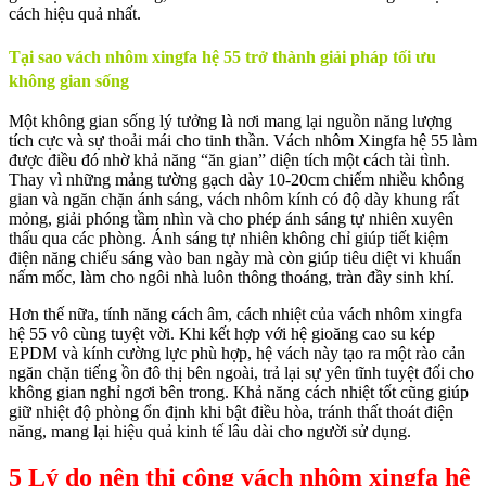
cách hiệu quả nhất.
Tại sao vách nhôm xingfa hệ 55 trở thành giải pháp tối ưu
không gian sống
Một không gian sống lý tưởng là nơi mang lại nguồn năng lượng
tích cực và sự thoải mái cho tinh thần. Vách nhôm Xingfa hệ 55 làm
được điều đó nhờ khả năng “ăn gian” diện tích một cách tài tình.
Thay vì những mảng tường gạch dày 10-20cm chiếm nhiều không
gian và ngăn chặn ánh sáng, vách nhôm kính có độ dày khung rất
mỏng, giải phóng tầm nhìn và cho phép ánh sáng tự nhiên xuyên
thấu qua các phòng. Ánh sáng tự nhiên không chỉ giúp tiết kiệm
điện năng chiếu sáng vào ban ngày mà còn giúp tiêu diệt vi khuẩn
nấm mốc, làm cho ngôi nhà luôn thông thoáng, tràn đầy sinh khí.
Hơn thế nữa, tính năng cách âm, cách nhiệt của vách nhôm xingfa
hệ 55 vô cùng tuyệt vời. Khi kết hợp với hệ gioăng cao su kép
EPDM và kính cường lực phù hợp, hệ vách này tạo ra một rào cản
ngăn chặn tiếng ồn đô thị bên ngoài, trả lại sự yên tĩnh tuyệt đối cho
không gian nghỉ ngơi bên trong. Khả năng cách nhiệt tốt cũng giúp
giữ nhiệt độ phòng ổn định khi bật điều hòa, tránh thất thoát điện
năng, mang lại hiệu quả kinh tế lâu dài cho người sử dụng.
5 Lý do nên thi công vách nhôm xingfa hệ