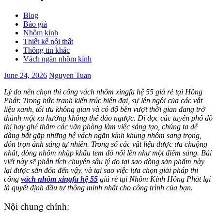
Blog
Báo giá
Nhôm kính
Thiết kế nội thất
Thông tin khác
Vách ngăn nhôm kính
June 24, 2026
Nguyen Tuan
Lý do nên chọn thi công vách nhôm xingfa hệ 55 giá rẻ tại Hồng
Phát: Trong bức tranh kiến trúc hiện đại, sự lên ngôi của các vật
liệu xanh, tối ưu không gian và có độ bền vượt thời gian đang trở
thành một xu hướng không thể đảo ngược. Đi dọc các tuyến phố đô
thị hay ghé thăm các văn phòng làm việc sáng tạo, chúng ta dễ
dàng bắt gặp những hệ vách ngăn kính khung nhôm sang trọng,
đón trọn ánh sáng tự nhiên. Trong số các vật liệu được ưa chuộng
nhất, dòng nhôm nhập khẩu tem đỏ nổi lên như một điểm sáng. Bài
viết này sẽ phân tích chuyên sâu lý do tại sao dòng sản phẩm này
lại được săn đón đến vậy, và tại sao việc lựa chọn giải pháp thi
công
vách nhôm xingfa hệ 55
giá rẻ tại Nhôm Kính Hồng Phát lại
là quyết định đầu tư thông minh nhất cho công trình của bạn.
Nội chung chính: