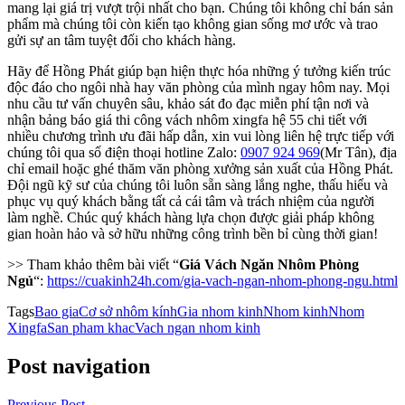
mang lại giá trị vượt trội nhất cho bạn. Chúng tôi không chỉ bán sản
phẩm mà chúng tôi còn kiến tạo không gian sống mơ ước và trao
gửi sự an tâm tuyệt đối cho khách hàng.
Hãy để Hồng Phát giúp bạn hiện thực hóa những ý tưởng kiến trúc
độc đáo cho ngôi nhà hay văn phòng của mình ngay hôm nay. Mọi
nhu cầu tư vấn chuyên sâu, khảo sát đo đạc miễn phí tận nơi và
nhận bảng báo giá thi công vách nhôm xingfa hệ 55 chi tiết với
nhiều chương trình ưu đãi hấp dẫn, xin vui lòng liên hệ trực tiếp với
chúng tôi qua số điện thoại hotline Zalo:
0907 924 969
(Mr Tân), địa
chỉ email hoặc ghé thăm văn phòng xưởng sản xuất của Hồng Phát.
Đội ngũ kỹ sư của chúng tôi luôn sẵn sàng lắng nghe, thấu hiểu và
phục vụ quý khách bằng tất cả cái tâm và trách nhiệm của người
làm nghề. Chúc quý khách hàng lựa chọn được giải pháp không
gian hoàn hảo và sở hữu những công trình bền bỉ cùng thời gian!
>> Tham khảo thêm bài viết “
Giá Vách Ngăn Nhôm Phòng
Ngủ
“:
https://cuakinh24h.com/gia-vach-ngan-nhom-phong-ngu.html
Tags
Bao gia
Cơ sở nhôm kính
Gia nhom kinh
Nhom kinh
Nhom
Xingfa
San pham khac
Vach ngan nhom kinh
Post navigation
Previous Post