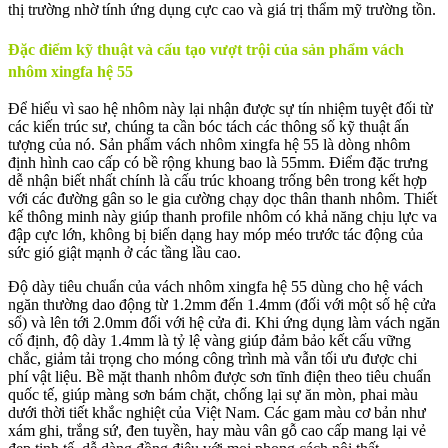
thị trường nhờ tính ứng dụng cực cao và giá trị thẩm mỹ trường tồn.
Đặc điểm kỹ thuật và cấu tạo vượt trội của sản phẩm vách
nhôm xingfa hệ 55
Để hiểu vì sao hệ nhôm này lại nhận được sự tín nhiệm tuyệt đối từ
các kiến trúc sư, chúng ta cần bóc tách các thông số kỹ thuật ấn
tượng của nó. Sản phẩm vách nhôm xingfa hệ 55 là dòng nhôm
định hình cao cấp có bề rộng khung bao là 55mm. Điểm đặc trưng
dễ nhận biết nhất chính là cấu trúc khoang trống bên trong kết hợp
với các đường gân so le gia cường chạy dọc thân thanh nhôm. Thiết
kế thông minh này giúp thanh profile nhôm có khả năng chịu lực va
đập cực lớn, không bị biến dạng hay móp méo trước tác động của
sức gió giật mạnh ở các tầng lầu cao.
Độ dày tiêu chuẩn của vách nhôm xingfa hệ 55 dùng cho hệ vách
ngăn thường dao động từ 1.2mm đến 1.4mm (đối với một số hệ cửa
sổ) và lên tới 2.0mm đối với hệ cửa đi. Khi ứng dụng làm vách ngăn
cố định, độ dày 1.4mm là tỷ lệ vàng giúp đảm bảo kết cấu vững
chắc, giảm tải trọng cho móng công trình mà vẫn tối ưu được chi
phí vật liệu. Bề mặt thanh nhôm được sơn tĩnh điện theo tiêu chuẩn
quốc tế, giúp màng sơn bám chặt, chống lại sự ăn mòn, phai màu
dưới thời tiết khắc nghiệt của Việt Nam. Các gam màu cơ bản như
xám ghi, trắng sứ, đen tuyền, hay màu vân gỗ cao cấp mang lại vẻ