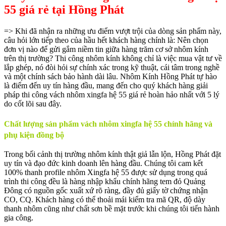
55 giá rẻ tại Hồng Phát
=> Khi đã nhận ra những ưu điểm vượt trội của dòng sản phẩm này,
câu hỏi lớn tiếp theo của hầu hết khách hàng chính là: Nên chọn
đơn vị nào để gửi gắm niềm tin giữa hàng trăm cơ sở nhôm kính
trên thị trường? Thi công nhôm kính không chỉ là việc mua vật tư về
lắp ghép, nó đòi hỏi sự chính xác trong kỹ thuật, cái tâm trong nghề
và một chính sách bảo hành dài lâu. Nhôm Kính Hồng Phát tự hào
là điểm đến uy tín hàng đầu, mang đến cho quý khách hàng giải
pháp thi công vách nhôm xingfa hệ 55 giá rẻ hoàn hảo nhất với 5 lý
do cốt lõi sau đây.
Chất lượng sản phẩm vách nhôm xingfa hệ 55 chính hãng và
phụ kiện đồng bộ
Trong bối cảnh thị trường nhôm kính thật giả lẫn lộn, Hồng Phát đặt
uy tín và đạo đức kinh doanh lên hàng đầu. Chúng tôi cam kết
100% thanh profile nhôm Xingfa hệ 55 được sử dụng trong quá
trình thi công đều là hàng nhập khẩu chính hãng tem đỏ Quảng
Đông có nguồn gốc xuất xứ rõ ràng, đầy đủ giấy tờ chứng nhận
CO, CQ. Khách hàng có thể thoải mái kiểm tra mã QR, độ dày
thanh nhôm cũng như chất sơn bề mặt trước khi chúng tôi tiến hành
gia công.