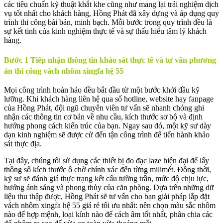
các tiêu chuẩn kỹ thuật khắt khe cũng như mang lại trải nghiệm dịch
vụ tốt nhất cho khách hàng, Hồng Phát đã xây dựng và áp dụng quy
trình thi công bài bản, minh bạch. Mỗi bước trong quy trình đều là
sự kết tinh của kinh nghiệm thực tế và sự thấu hiểu tâm lý khách
hàng.
Bước 1 Tiếp nhận thông tin khảo sát thực tế và tư vấn phương
án thi công vách nhôm xingfa hệ 55
Mọi công trình hoàn hảo đều bắt đầu từ một bước khởi đầu kỹ
lưỡng. Khi khách hàng liên hệ qua số hotline, website hay fanpage
của Hồng Phát, đội ngũ chuyên viên tư vấn sẽ nhanh chóng ghi
nhận các thông tin cơ bản về nhu cầu, kích thước sơ bộ và định
hướng phong cách kiến trúc của bạn. Ngay sau đó, một kỹ sư dày
dạn kinh nghiệm sẽ được cử đến tận công trình để tiến hành khảo
sát thực địa.
Tại đây, chúng tôi sử dụng các thiết bị đo đạc laze hiện đại để lấy
thông số kích thước ô chờ chính xác đến từng milimét. Đồng thời,
kỹ sư sẽ đánh giá thực trạng kết cấu tường trần, mức độ chịu lực,
hướng ánh sáng và phong thủy của căn phòng. Dựa trên những dữ
liệu thu thập được, Hồng Phát sẽ tư vấn cho bạn giải pháp lắp đặt
vách nhôm xingfa hệ 55 giá rẻ tối ưu nhất: nên chọn màu sắc nhôm
nào để hợp mệnh, loại kính nào để cách âm tốt nhất, phân chia các