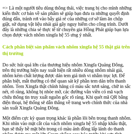
=> Là một người tiêu dùng thông thái, việc trang bị cho mình những
kiến thức cơ bản về sản phẩm sẽ giúp bạn đưa ra những quyết định
đúng đắn, tránh rơi vào bẫy giá rẻ của những cơ sở làm ăn chộp
giật, sử dụng vật liệu nhái giả gây nguy hiểm cho công trình. Dưới
đây là những chia sẻ thực tế từ chuyên gia Hồng Phát giúp bạn lựa
chọn được vách nhôm xingfa hệ 55 ưng ý nhất.
Cách phân biệt sản phẩm vách nhôm xingfa hệ 55 thật giả trên
thị trường
Do sức hút quá lớn của thương hiệu nhôm Xingfa Quảng Đông,
trên thị trường hiện nay xuất hiện rất nhiều dòng nhôm nhái giả,
nhôm kém chất lượng được dán tem giả tinh vi nhằm trục lợi. Để
phân biệt, mắt thường có thể quan sát kỹ phần tem dán trên thanh
nhôm. Tem Xingfa thật chính hãng có màu sắc tươi sáng, chữ in sắc
nét, rõ ràng, không bị nhòe mờ, các đường vân viền có mã vạch
chứa thông tin truy xuất nguồn gốc rõ ràng. Khi quét mã QR bằng
điện thoại, hệ thống sẽ dẫn thẳng về trang web chính thức của nhà
sản xuất Xingfa Quảng Đông.
Một điểm cực kỳ quan trọng khác là phần lõi bên trong thanh nhôm.
Khi nhìn vào mặt cắt của vách nhôm xingfa hệ 55 nhập khẩu thật,
bạn sẽ thấy bề mặt bên trong có màu ánh đồng lấp lánh do thanh