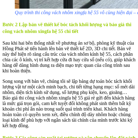
Quy trình thi công vách nhôm xingfa hệ 55 vô cùng hiện đại 
Bước 2 Lập bản vẽ thiết kế bóc tách khối lượng và báo giá thi
công vách nhôm xingfa hệ 55 chi tiết
Sau khi hai bên thống nhất về phương án sơ bộ, phòng kỹ thuật của
Hồng Phát sẽ tiến hành lên bản vẽ thiết kế 2D, 3D chi tiết. Bản vẽ
này thể hiện rõ ràng cấu trúc của vách nhôm kính hệ 55, cách phân
chia các ô kính, vị trí kết hợp cửa đi hay cửa sổ (nếu có), giúp khách
hàng dễ dàng hình dung ra diện mạo trực quan của công trình sau
khi hoàn thiện.
Song song với bản vẽ, chúng tôi sẽ lập bảng dự toán bóc tách khối
lượng vật tư một cách minh bạch, chi tiết từng hạng mục: số mét dài
nhôm, diện tích kính sử dụng, số lượng phụ kiện, keo, gioăng…
Báo giá thi công vách nhôm xingfa hệ 55 giá rẻ gửi đến khách hàng
là mức giá trọn gói, cam kết tuyệt đối không phát sinh thêm bất kỳ
khoản chi phí ẩn nào trong suốt quá trình triển khai. Khách hàng
hoàn toàn có quyền xem xét, điều chỉnh độ dày nhôm hoặc chủng
loại kính để phù hợp với ngân sách tài chính của mình trước khi ký
kết hợp đồng.
Bước 3 Gia công sản xuất tại xưởng và vận chuyển lắp đặt vách