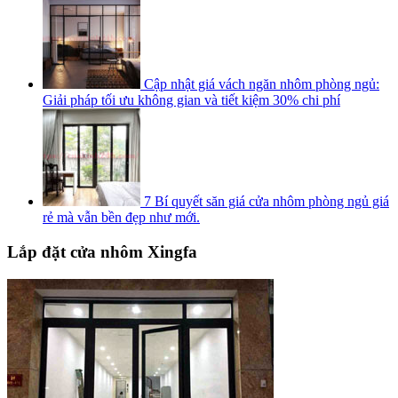
Cập nhật giá vách ngăn nhôm phòng ngủ:
Giải pháp tối ưu không gian và tiết kiệm 30% chi phí
7 Bí quyết săn giá cửa nhôm phòng ngủ giá
rẻ mà vẫn bền đẹp như mới.
Lắp đặt cửa nhôm Xingfa