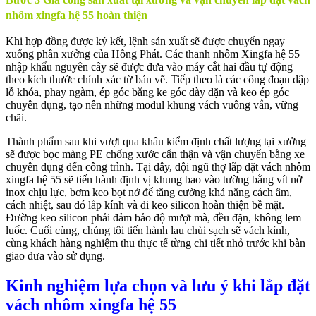
nhôm xingfa hệ 55 hoàn thiện
Khi hợp đồng được ký kết, lệnh sản xuất sẽ được chuyển ngay
xuống phân xưởng của Hồng Phát. Các thanh nhôm Xingfa hệ 55
nhập khẩu nguyên cây sẽ được đưa vào máy cắt hai đầu tự động
theo kích thước chính xác từ bản vẽ. Tiếp theo là các công đoạn dập
lỗ khóa, phay ngàm, ép góc bằng ke góc dày dặn và keo ép góc
chuyên dụng, tạo nên những modul khung vách vuông vắn, vững
chãi.
Thành phẩm sau khi vượt qua khâu kiểm định chất lượng tại xưởng
sẽ được bọc màng PE chống xước cẩn thận và vận chuyển bằng xe
chuyên dụng đến công trình. Tại đây, đội ngũ thợ lắp đặt vách nhôm
xingfa hệ 55 sẽ tiến hành định vị khung bao vào tường bằng vít nở
inox chịu lực, bơm keo bọt nở để tăng cường khả năng cách âm,
cách nhiệt, sau đó lắp kính và đi keo silicon hoàn thiện bề mặt.
Đường keo silicon phải đảm bảo độ mượt mà, đều đặn, không lem
luốc. Cuối cùng, chúng tôi tiến hành lau chùi sạch sẽ vách kính,
cùng khách hàng nghiệm thu thực tế từng chi tiết nhỏ trước khi bàn
giao đưa vào sử dụng.
Kinh nghiệm lựa chọn và lưu ý khi lắp đặt
vách nhôm xingfa hệ 55