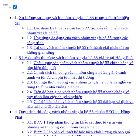
Xu hướng sử dụng vách nhôm xingfa hệ 55 trong kiến trúc hiện
đại
Đặc điểm kỹ thuật và cấu tạo vượt trội của sản phẩm vách
nhôm xingfa hệ 55
Ứng dụng đa dạng của vách nhôm xingfa hệ 55 trong các
công trình
Tại sao vách nhôm xingfa hệ 55 trở thành giải pháp tối ưu
không gian sống
5 Lý do nên thi công vách nhôm xingfa hệ 55 giá rẻ tại Hồng Phát
Chất lượng sản phẩm vách nhôm xingfa hệ 55 chính hãng và
phụ kiện đồng bộ
Chính sách thi công vách nhôm xingfa hệ 55 giá rẻ cạnh
tranh và tối ưu chi phí tốt nhất thị trường
Đội ngũ thợ thi công vách nhôm xingfa hệ 55 lành nghề và
trang thiết bị nhà xưởng hiện đại
Tiến độ bàn giao vách nhôm xingfa hệ 55 nhanh chóng và
quy trình làm việc chuyên nghiệp
Chế độ bảo hành vách nhôm xingfa hệ 55 dài hạn và dịch vụ
hậu mãi chu đáo tận tâm
Quy trình thi công vách nhôm xingfa hệ 55 chuẩn SEO tại Hồng
Phát
Bước 1 Tiếp nhận thông tin khảo sát thực tế và tư vấn
phương án thi công vách nhôm xingfa hệ 55
Bước 2 Lập bản vẽ thiết kế bóc tách khối lượng và báo giá