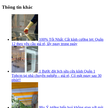
Thông tin khác
100% Tốt Nhất: Cắt kính cường lực Quận
12 theo yêu cầu giá rẻ, lấy ngay trong ngày
1 Bước đặt lịch sửa cửa kính Quận 1
Tphcm tại nhà chuyên nghiệp – giá rẻ, Có mặt ngay sau 30
phút!!
99+ Ý tưởng biến hoá không gian với mái