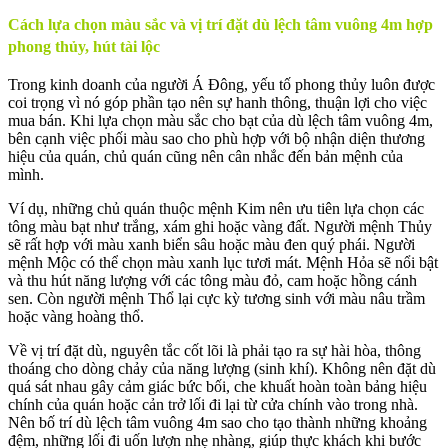
Cách lựa chọn màu sắc và vị trí đặt dù lệch tâm vuông 4m hợp
phong thủy, hút tài lộc
Trong kinh doanh của người Á Đông, yếu tố phong thủy luôn được
coi trọng vì nó góp phần tạo nên sự hanh thông, thuận lợi cho việc
mua bán. Khi lựa chọn màu sắc cho bạt của dù lệch tâm vuông 4m,
bên cạnh việc phối màu sao cho phù hợp với bộ nhận diện thương
hiệu của quán, chủ quán cũng nên cân nhắc đến bản mệnh của
mình.
Ví dụ, những chủ quán thuộc mệnh Kim nên ưu tiên lựa chọn các
tông màu bạt như trắng, xám ghi hoặc vàng đất. Người mệnh Thủy
sẽ rất hợp với màu xanh biển sâu hoặc màu đen quý phái. Người
mệnh Mộc có thể chọn màu xanh lục tươi mát. Mệnh Hỏa sẽ nổi bật
và thu hút năng lượng với các tông màu đỏ, cam hoặc hồng cánh
sen. Còn người mệnh Thổ lại cực kỳ tương sinh với màu nâu trầm
hoặc vàng hoàng thổ.
Về vị trí đặt dù, nguyên tắc cốt lõi là phải tạo ra sự hài hòa, thông
thoáng cho dòng chảy của năng lượng (sinh khí). Không nên đặt dù
quá sát nhau gây cảm giác bức bối, che khuất hoàn toàn bảng hiệu
chính của quán hoặc cản trở lối đi lại từ cửa chính vào trong nhà.
Nên bố trí dù lệch tâm vuông 4m sao cho tạo thành những khoảng
đệm, những lối đi uốn lượn nhẹ nhàng, giúp thực khách khi bước