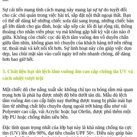
Sự cải tiến mang tính cách mạng này mang lại sự tự do tuyệt đối
cho các chủ quán trong việc bài trí, sắp đặt nội thất ngoại thất. Bạn
có thể dễ dàng kê những chiếc sofa dài sang trọng, những chiếc bàn
gỗ lớn dành cho gia đình, hoặc sắp xếp các lối đi lại rộng rãi, thông
thoáng cho nhân viên phục vụ mà không gặp bất kỳ vật cản nào ở
giữa. Không còn chiếc cọc dù lệch tâm vuông 4m vô duyên chắn
giữa tầm nhìn, không gian trò chuyện của khách hàng trở nên riêng
tư, thoải mái và kết nối tốt hơn. Sự linh hoạt này còn giúp việc dọn
dẹp, lau chùi mặt sàn vào cuối ngày trở nên nhanh chóng, dễ dàng
hơn bao giờ hết.
3. Chất liệu bạt dù lệch tâm vuông 4m cao cấp chống tia UV và
cách nhiệt vượt trội
Một chiếc dù che nắng xuất sắc không chỉ tạo ra bóng râm mà quan
trọng hơn là phải hạ được nhiệt độ bên dưới tán dù. Mẫu dù lệch
tâm vuông 4m cao cấp hiện nay thường được trang bị phần mái bạt
làm từ những chất liệu chuyên dụng ngoài trời hàng đầu như vải
Polyester cao cấp, vải Acrylic hoặc bạt Olefin, được phủ thêm một
lớp PU hoặc chống thấm siêu bền.
Đặc tính quan trọng nhất của lớp bạt này là khả năng chống tia cực
tím (UV) lên đến 98%, đạt tiêu chuẩn UPF 50+. Điều này giúp bảo