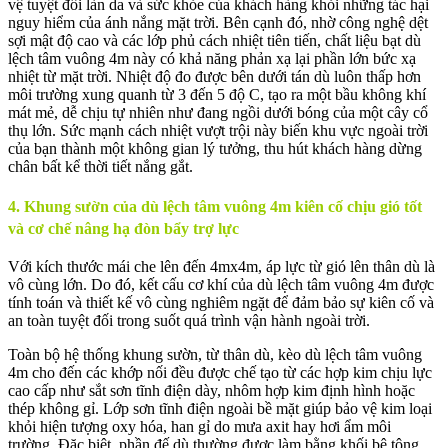
vệ tuyệt đối làn da và sức khỏe của khách hàng khỏi những tác hại
nguy hiểm của ánh nắng mặt trời. Bên cạnh đó, nhờ công nghệ dệt
sợi mật độ cao và các lớp phủ cách nhiệt tiên tiến, chất liệu bạt dù
lệch tâm vuông 4m này có khả năng phản xạ lại phần lớn bức xạ
nhiệt từ mặt trời. Nhiệt độ đo được bên dưới tán dù luôn thấp hơn
môi trường xung quanh từ 3 đến 5 độ C, tạo ra một bầu không khí
mát mẻ, dễ chịu tự nhiên như đang ngồi dưới bóng của một cây cổ
thụ lớn. Sức mạnh cách nhiệt vượt trội này biến khu vực ngoài trời
của bạn thành một không gian lý tưởng, thu hút khách hàng dừng
chân bất kể thời tiết nắng gắt.
4. Khung sườn của dù lệch tâm vuông 4m kiên cố chịu gió tốt
và cơ chế nâng hạ đòn bẩy trợ lực
Với kích thước mái che lên đến 4mx4m, áp lực từ gió lên thân dù là
vô cùng lớn. Do đó, kết cấu cơ khí của dù lệch tâm vuông 4m được
tính toán và thiết kế vô cùng nghiêm ngặt để đảm bảo sự kiên cố và
an toàn tuyệt đối trong suốt quá trình vận hành ngoài trời.
Toàn bộ hệ thống khung sườn, từ thân dù, kèo dù lệch tâm vuông
4m cho đến các khớp nối đều được chế tạo từ các hợp kim chịu lực
cao cấp như sắt sơn tĩnh điện dày, nhôm hợp kim định hình hoặc
thép không gỉ. Lớp sơn tĩnh điện ngoài bề mặt giúp bảo vệ kim loại
khỏi hiện tượng oxy hóa, han gỉ do mưa axit hay hơi ẩm môi
trường. Đặc biệt, phần đế dù thường được làm bằng khối bê tông