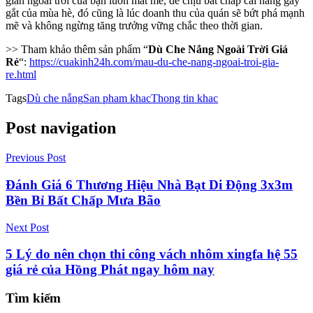
gian ngoài trời của bạn luôn mát mẻ, dễ chịu bất chấp cái nắng gay
gắt của mùa hè, đó cũng là lúc doanh thu của quán sẽ bứt phá mạnh
mẽ và không ngừng tăng trưởng vững chắc theo thời gian.
>> Tham khảo thêm sản phẩm “
Dù Che Nắng Ngoài Trời Giá
Rẻ
“:
https://cuakinh24h.com/mau-du-che-nang-ngoai-troi-gia-
re.html
Tags
Dù che nắng
San pham khac
Thong tin khac
Post navigation
Previous Post
Đánh Giá 6 Thương Hiệu Nhà Bạt Di Động 3x3m
Bền Bỉ Bất Chấp Mưa Bão
Next Post
5 Lý do nên chọn thi công vách nhôm xingfa hệ 55
giá rẻ của Hồng Phát ngay hôm nay
Tìm kiếm