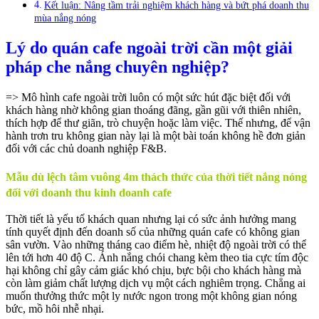
Kết luận: Nâng tầm trải nghiệm khách hàng và bứt phá doanh thu
mùa nắng nóng
Lý do quán cafe ngoài trời cần một giải
pháp che nắng chuyên nghiệp?
=> Mô hình cafe ngoài trời luôn có một sức hút đặc biệt đối với
khách hàng nhờ không gian thoáng đãng, gần gũi với thiên nhiên,
thích hợp để thư giãn, trò chuyện hoặc làm việc. Thế nhưng, để vận
hành trơn tru không gian này lại là một bài toán không hề đơn giản
đối với các chủ doanh nghiệp F&B.
Mẫu dù lệch tâm vuông 4m thách thức của thời tiết nắng nóng
đối với doanh thu kinh doanh cafe
Thời tiết là yếu tố khách quan nhưng lại có sức ảnh hưởng mang
tính quyết định đến doanh số của những quán cafe có không gian
sân vườn. Vào những tháng cao điểm hè, nhiệt độ ngoài trời có thể
lên tới hơn 40 độ C. Ánh nắng chói chang kèm theo tia cực tím độc
hại không chỉ gây cảm giác khó chịu, bực bội cho khách hàng mà
còn làm giảm chất lượng dịch vụ một cách nghiêm trọng. Chẳng ai
muốn thưởng thức một ly nước ngon trong một không gian nóng
bức, mồ hôi nhễ nhại.