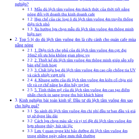
nghiệp?
Mẫu dù lệch tâm vuông 4m thách thức của thời tiết nắng
nóng đối với doanh thu kinh doanh cafe
Hạn chế của các loại ô dù lệch tâm vuông 4m truyền thống
diện tích nhỏ
Xu hướng lựa chọn mẫu dù lệch tâm vuông 4m thông minh
hiện nay
Top 5 lý do dù lệch tâm vuông 4m là cứu cánh cho quán cafe mùa
nắng nóng
1. Diện tích che phủ của dù lệch tâm vuông 4m cực đại
16m2 tối ưu hóa không gian phục vụ
2. Thiết kế dù lệch tâm vuông 4m thông minh giúp sắp xếp
bàn ghế linh hoạt
3. Chất liệu bạt dù lệch tâm vuông 4m cao cấp chống tia UV
và cách nhiệt vượt trội
4. Khung sườn của dù lệch tâm vuông 4m kiên cố chịu gió
tốt và cơ chế nâng hạ đòn bẩy trợ lực
5. Tính thẩm mỹ của dù lệch tâm vuông 4m cao tạo điểm
nhấn check-in sang trọng thu hút khách hàng
Kinh nghiệm bài toán kinh tế: Đầu tư dù lệch tâm vuông 4m sao
cho hiệu quả?
So sánh dù lệch tâm vuông 4m chi phí đầu tư ban đầu và giá
trị sử dụng lâu dài
Cách lựa chọn màu sắc và vị trí đặt dù lệch tâm vuông 4m
hợp phong thủy, hút tài lộc
Lưu ý quan trọng khi bảo dưỡng dù lệch tâm vuông 4m
trong những ngày nắng mưa thất thường