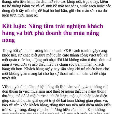
tháng, nên tiến hành tra dầu mỡ vào các khớp nối, trục quay, kiểm
tra hệ thống bánh xe và vệ sinh bề mặt bạt bằng nước sạch hoặc các
dung dịch tẩy rửa nhẹ để loại bỏ bụi bẩn, giữ cho màu sắc của dù
luôn tươi mới, rạng rỡ.
Kết luận: Nâng tầm trải nghiệm khách
hàng và bứt phá doanh thu mùa nắng
nóng
Trong bối cảnh thị trường kinh doanh F&B cạnh tranh ngày càng
khốc liệt, sự khác biệt giữa một quán cafe thành công vượt trội và
một quán cafe hoạt động mờ nhạt đôi khi không nằm ở thực đơn mà
nằm ở việc đơn vị nào thấu hiểu và chăm sóc trải nghiệm khách
hàng tốt hơn. Khách hàng ngày nay sẵn sàng chi trả nhiều hơn cho
một không gian mang lại cho họ sự thoải mái, an toàn và dễ chịu
tuyệt đối.
Việc quyết định đầu tư hệ thống dù lệch tâm vuông 4m không chỉ
đơn thuần là việc mua sắm một thiết bị ngoại thất che nắng thông
thường, mà đó là một bước đi chiến lược, một giải pháp toàn diện
giúp các chủ quán giải quyết triệt để bài toán không gian phục vụ,
bảo vệ sức khỏe khách hàng, đồng thời tạo nên một điểm nhấn kiến
trúc sang trọng, đẳng cấp cho thương hiệu của mình. Khi không