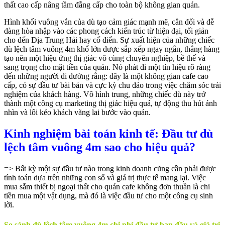
thất cao cấp nâng tầm đẳng cấp cho toàn bộ không gian quán.
Hình khối vuông vắn của dù tạo cảm giác mạnh mẽ, cân đối và dễ
dàng hòa nhập vào các phong cách kiến trúc từ hiện đại, tối giản
cho đến Địa Trung Hải hay cổ điển. Sự xuất hiện của những chiếc
dù lệch tâm vuông 4m khổ lớn được sắp xếp ngay ngắn, thẳng hàng
tạo nên một hiệu ứng thị giác vô cùng chuyên nghiệp, bề thế và
sang trọng cho mặt tiền của quán. Nó phát đi một tín hiệu rõ ràng
đến những người đi đường rằng: đây là một không gian cafe cao
cấp, có sự đầu tư bài bản và cực kỳ chu đáo trong việc chăm sóc trải
nghiệm của khách hàng. Vô hình trung, những chiếc dù này trở
thành một công cụ marketing thị giác hiệu quả, tự động thu hút ánh
nhìn và lôi kéo khách vãng lai bước vào quán.
Kinh nghiệm bài toán kinh tế: Đầu tư dù
lệch tâm vuông 4m sao cho hiệu quả?
=> Bất kỳ một sự đầu tư nào trong kinh doanh cũng cần phải được
tính toán dựa trên những con số và giá trị thực tế mang lại. Việc
mua sắm thiết bị ngoại thất cho quán cafe không đơn thuần là chi
tiền mua một vật dụng, mà đó là việc đầu tư cho một công cụ sinh
lời.
So sánh dù lệch tâm vuông 4m chi phí đầu tư ban đầu và giá trị