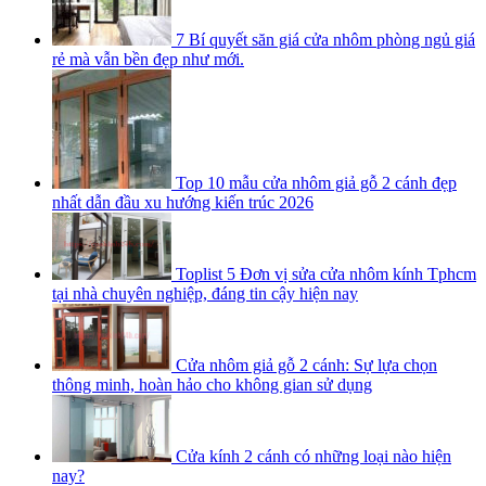
7 Bí quyết săn giá cửa nhôm phòng ngủ giá
rẻ mà vẫn bền đẹp như mới.
Top 10 mẫu cửa nhôm giả gỗ 2 cánh đẹp
nhất dẫn đầu xu hướng kiến trúc 2026
Toplist 5 Đơn vị sửa cửa nhôm kính Tphcm
tại nhà chuyên nghiệp, đáng tin cậy hiện nay
Cửa nhôm giả gỗ 2 cánh: Sự lựa chọn
thông minh, hoàn hảo cho không gian sử dụng
Cửa kính 2 cánh có những loại nào hiện
nay?