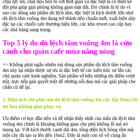
chịu lực tốt, chất liệu bền bỉ với thời gian và đặc biệt là có thiết kế
đột phá giúp giải phóng không gian mặt đất. Đó chính là lý do vì
sao các dòng sản phẩm dù lệch tâm, đặc biệt là kích thước lớn như
dù lệch tâm vuông 4m đang trở thành tiêu chuẩn mới, xuất hiện dày
đặc tại các chuỗi cafe thương hiệu lớn, các khu resort cao cấp hay
các nhà hàng sang trọng.
Top 5 lý do dù lệch tâm vuông 4m là cứu
cánh cho quán cafe mùa nắng nóng
=> Không phải ngẫu nhiên mà dòng sản phẩm dù lệch tâm vuông
4m này lại nhận được sự ưu ái đặc biệt từ các kiến trúc sư lẫn các
chủ quán cafe kinh nghiệm. Sản phẩm sở hữu những ưu điểm vượt
trội, trực tiếp giải quyết triệt để những nỗi đau mà các giải pháp che
chắn cũ để lại.
1. Diện tích che phủ của dù lệch tâm vuông 4m cực đại 16m2 tối
ưu hóa không gian phục vụ
Ưu điểm cơ học đầu tiên và dễ nhận thấy nhất của mẫu dù lệch tâm
vuông 4m chính là khoảng không gian che phủ khổng lồ mà nó
mang lại. Với kích thước cạnh dài 4m, tổng diện tích bóng râm mà
một cây dù tạo ra lên đến 16m2. Đây là một con số vô cùng ấn