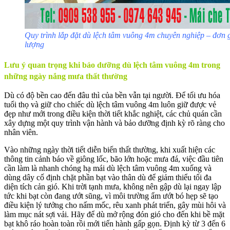
Quy trình lắp đặt dù lệch tâm vuông 4m chuyên nghiệp – đơn 
lượng
Lưu ý quan trọng khi bảo dưỡng dù lệch tâm vuông 4m trong
những ngày nắng mưa thất thường
Dù có độ bền cao đến đâu thì của bền vẫn tại người. Để tối ưu hóa
tuổi thọ và giữ cho chiếc dù lệch tâm vuông 4m luôn giữ được vẻ
đẹp như mới trong điều kiện thời tiết khắc nghiệt, các chủ quán cần
xây dựng một quy trình vận hành và bảo dưỡng định kỳ rõ ràng cho
nhân viên.
Vào những ngày thời tiết diễn biến thất thường, khi xuất hiện các
thông tin cảnh báo về giông lốc, bão lớn hoặc mưa đá, việc đầu tiên
cần làm là nhanh chóng hạ mái dù lệch tâm vuông 4m xuống và
dùng dây cố định chặt phần bạt vào thân dù để giảm thiểu tối đa
diện tích cản gió. Khi trời tạnh mưa, không nên gập dù lại ngay lập
tức khi bạt còn đang ướt sũng, vì môi trường ẩm ướt bó hẹp sẽ tạo
điều kiện lý tưởng cho nấm mốc, rêu xanh phát triển, gây mùi hôi và
làm mục nát sợi vải. Hãy để dù mở rộng đón gió cho đến khi bề mặt
bạt khô ráo hoàn toàn rồi mới tiến hành gấp gọn. Định kỳ từ 3 đến 6