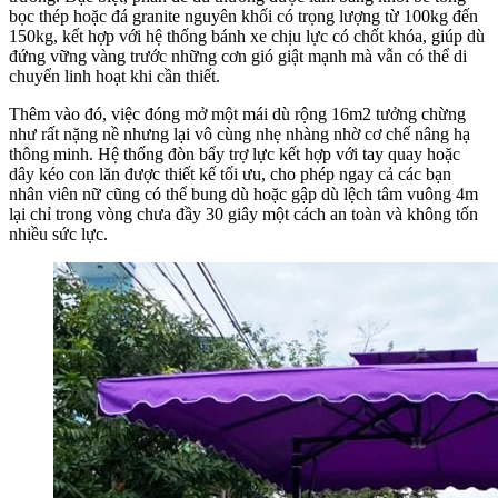
bọc thép hoặc đá granite nguyên khối có trọng lượng từ 100kg đến
150kg, kết hợp với hệ thống bánh xe chịu lực có chốt khóa, giúp dù
đứng vững vàng trước những cơn gió giật mạnh mà vẫn có thể di
chuyển linh hoạt khi cần thiết.
Thêm vào đó, việc đóng mở một mái dù rộng 16m2 tưởng chừng
như rất nặng nề nhưng lại vô cùng nhẹ nhàng nhờ cơ chế nâng hạ
thông minh. Hệ thống đòn bẩy trợ lực kết hợp với tay quay hoặc
dây kéo con lăn được thiết kế tối ưu, cho phép ngay cả các bạn
nhân viên nữ cũng có thể bung dù hoặc gập dù lệch tâm vuông 4m
lại chỉ trong vòng chưa đầy 30 giây một cách an toàn và không tốn
nhiều sức lực.