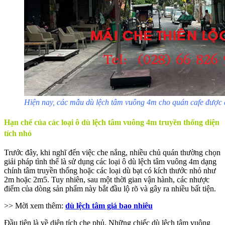
Hiện nay, các mẫu dù lệch tâm vuông 4m cho quán cafe được
Hạn chế của các loại ô dù lệch tâm vuông 4m truyền thống diện
tích nhỏ
Trước đây, khi nghĩ đến việc che nắng, nhiều chủ quán thường chọn
giải pháp tình thế là sử dụng các loại ô dù lệch tâm vuông 4m dạng
chính tâm truyền thống hoặc các loại dù bạt có kích thước nhỏ như
2m hoặc 2m5. Tuy nhiên, sau một thời gian vận hành, các nhược
điểm của dòng sản phẩm này bắt đầu lộ rõ và gây ra nhiều bất tiện.
>> Mời xem thêm:
dù lệch tâm giá bao nhiêu
Đầu tiên là về diện tích che phủ. Những chiếc dù lệch tâm vuông