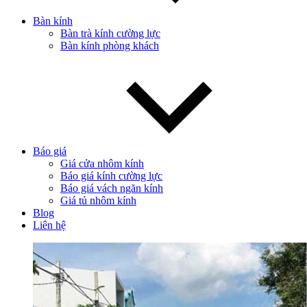
Bàn kính
Bàn trà kính cường lực
Bàn kính phòng khách
Báo giá
Giá cửa nhôm kính
Báo giá kính cường lực
Báo giá vách ngăn kính
Giá tủ nhôm kính
Blog
Liên hệ