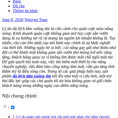
Blog
Dù che
Thông tin khác
June 8, 2026
Nguyen Tuan
Lý do dù lệch tâm vuông 4m là cứu cánh cho quán cafe mùa nắng
nóng: Kinh doanh quán cafe không gian mở hay cafe sân vườn
đang là xu hướng nở rộ và mang lại nguồn lợi nhuận khổng lồ. Tuy
nhiên, rào cản lớn nhất của mô hình này chính là sự khắc nghiệt
của thời tiết. Những ngày hè oi bức, cái nắng gay gắt như thiêu như
đốt có thể khiến một không gian sân vườn thơ mộng trở nên vắng
lặng, khách hàng quay xe vì không tìm được một chỗ ngồi mát mẻ.
Để giải quyết bài toán này, việc tìm kiếm một thiết bị che nắng
chuyên nghiệp, vừa đảm bảo công năng làm mát, vừa gia tăng tính
thẩm mỹ là điều sống còn. Trong số các giải pháp hiện nay, sản
phẩm
dù lệch tâm vuông 4m
nổi lên như một vị cứu tinh, một trợ
thủ đắc lực giúp các chủ quán tối ưu hóa không gian và giữ chân
khách hàng trong những ngày cao điểm nắng nóng.
Nội chung chính:
Lý do quán cafe ngoài trời cần một giải pháp che nắng chuyên