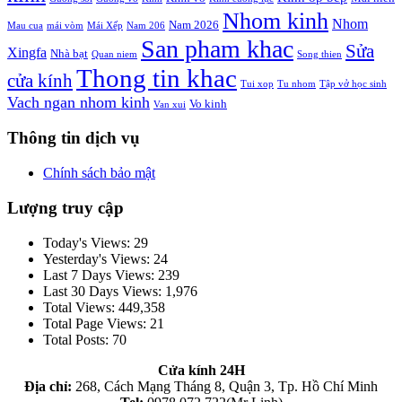
Nhom kinh
Nhom
Nam 2026
Mau cua
mái vòm
Mái Xếp
Nam 206
San pham khac
Sửa
Xingfa
Nhà bạt
Quan niem
Song thien
Thong tin khac
cửa kính
Tui xop
Tu nhom
Tập vở học sinh
Vach ngan nhom kinh
Vo kinh
Van xui
Thông tin dịch vụ
Chính sách bảo mật
Lượng truy cập
Today's Views:
29
Yesterday's Views:
24
Last 7 Days Views:
239
Last 30 Days Views:
1,976
Total Views:
449,358
Total Page Views:
21
Total Posts:
70
Cửa kính 24H
Địa chỉ:
268, Cách Mạng Tháng 8, Quận 3, Tp. Hồ Chí Minh