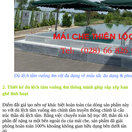
Dù lệch tâm vuông 4m rất đa dạng về màu sắc đa dạng & pho
2. Thiết kế dù lệch tâm vuông 4m thông minh giúp sắp xếp bàn
ghế linh hoạt
Điểm đắt giá tạo nên sự khác biệt hoàn toàn của dòng sản phẩm này
so với dù lệch tâm vuông 4m chính tâm truyền thống chính là cấu
trúc thân dù lệch tâm. Bằng việc chuyển toàn bộ trục đỡ, thân dù và
phần đế nặng ra một bên ngoài rìa của mái che, sản phẩm đã giải
phóng hoàn toàn 100% khoảng không gian hữu dụng bên dưới tán
dù.