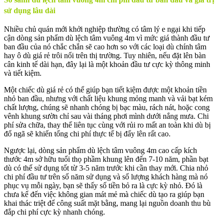
sử dụng lâu dài
Nhiều chủ quán mới khởi nghiệp thường có tâm lý e ngại khi tiếp
cận dòng sản phẩm dù lệch tâm vuông 4m vì mức giá thành đầu tư
ban đầu của nó chắc chắn sẽ cao hơn so với các loại dù chính tâm
hay ô dù giá rẻ trôi nổi trên thị trường. Tuy nhiên, nếu đặt lên bàn
cân kinh tế dài hạn, đây lại là một khoản đầu tư cực kỳ thông minh
và tiết kiệm.
Một chiếc dù giá rẻ có thể giúp bạn tiết kiệm được một khoản tiền
nhỏ ban đầu, nhưng với chất liệu khung mỏng manh và vải bạt kém
chất lượng, chúng sẽ nhanh chóng bị bạc màu, rách nát, hoặc cong
vênh khung sườn chỉ sau vài tháng phơi mình dưới nắng mưa. Chi
phí sửa chữa, thay thế liên tục cùng với rủi ro mất an toàn khi dù bị
đổ ngã sẽ khiến tổng chi phí thực tế bị đẩy lên rất cao.
Ngược lại, dòng sản phẩm dù lệch tâm vuông 4m cao cấp kích
thước 4m sở hữu tuổi thọ phầm khung lên đến 7-10 năm, phần bạt
dù có thể sử dụng tốt từ 3-5 năm trước khi cần thay mới. Chia nhỏ
chi phí đầu tư trên số năm sử dụng và số lượng khách hàng mà nó
phục vụ mỗi ngày, bạn sẽ thấy số tiền bỏ ra là cực kỳ nhỏ. Đó là
chưa kể đến việc không gian mát mẻ mà chiếc dù tạo ra giúp bạn
khai thác triệt để công suất mặt bằng, mang lại nguồn doanh thu bù
đắp chi phí cực kỳ nhanh chóng.