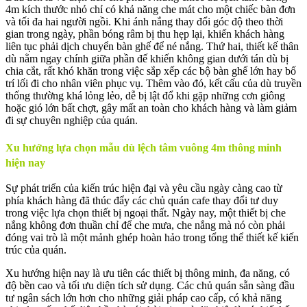
4m kích thước nhỏ chỉ có khả năng che mát cho một chiếc bàn đơn
và tối đa hai người ngồi. Khi ánh nắng thay đổi góc độ theo thời
gian trong ngày, phần bóng râm bị thu hẹp lại, khiến khách hàng
liên tục phải dịch chuyển bàn ghế để né nắng. Thứ hai, thiết kế thân
dù nằm ngay chính giữa phần đế khiến không gian dưới tán dù bị
chia cắt, rất khó khăn trong việc sắp xếp các bộ bàn ghế lớn hay bố
trí lối đi cho nhân viên phục vụ. Thêm vào đó, kết cấu của dù truyền
thống thường khá lỏng lẻo, dễ bị lật đổ khi gặp những cơn giông
hoặc gió lớn bất chợt, gây mất an toàn cho khách hàng và làm giảm
đi sự chuyên nghiệp của quán.
Xu hướng lựa chọn mẫu dù lệch tâm vuông 4m thông minh
hiện nay
Sự phát triển của kiến trúc hiện đại và yêu cầu ngày càng cao từ
phía khách hàng đã thúc đẩy các chủ quán cafe thay đổi tư duy
trong việc lựa chọn thiết bị ngoại thất. Ngày nay, một thiết bị che
nắng không đơn thuần chỉ để che mưa, che nắng mà nó còn phải
đóng vai trò là một mảnh ghép hoàn hảo trong tổng thể thiết kế kiến
trúc của quán.
Xu hướng hiện nay là ưu tiên các thiết bị thông minh, đa năng, có
độ bền cao và tối ưu diện tích sử dụng. Các chủ quán sẵn sàng đầu
tư ngân sách lớn hơn cho những giải pháp cao cấp, có khả năng