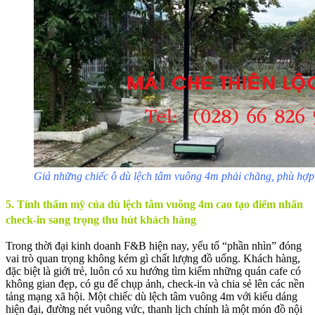
Giá những chiếc ô dù lệch tâm vuông 4m phải chăng, phù hợp
5. Tính thẩm mỹ của dù lệch tâm vuông 4m cao tạo điểm nhấn
check-in sang trọng thu hút khách hàng
Trong thời đại kinh doanh F&B hiện nay, yếu tố “phần nhìn” đóng
vai trò quan trọng không kém gì chất lượng đồ uống. Khách hàng,
đặc biệt là giới trẻ, luôn có xu hướng tìm kiếm những quán cafe có
không gian đẹp, có gu để chụp ảnh, check-in và chia sẻ lên các nền
tảng mạng xã hội. Một chiếc dù lệch tâm vuông 4m với kiểu dáng
hiện đại, đường nét vuông vức, thanh lịch chính là một món đồ nội