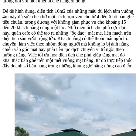
tượng đối với một thiết bị che nắng di động.
Để dễ hình dung, diện tích 16m2 của những mẫu dù lệch tâm vuông
4m này đủ sức che chở một cách trọn vẹn cho từ 4 đến 6 bộ bàn ghế
tiêu chuẩn, tương đương với không gian phục vụ cho khoảng 15
đến 20 khách hàng cùng một lúc. Nhờ diện tích che phủ cực đại
này, quán cafe có thể tạo ra những “ốc đảo” mát mẻ, liền mạch trên
diện tích sân vườn rộng lớn. Khách hàng có thể thoải mái ngồi trò
chuyện, làm việc theo nhóm đông người mà không lo bị ánh nắng
chiếu vào góc mặt hay phải liên tục dịch chuyển vị trí ngồi theo
hướng nắng. Việc tối ưu hóa diện tích che phủ giúp tăng mật độ
khai thác bàn ghế trên một mét vuông mặt bằng, từ đó trực tiếp thúc
đẩy doanh số bán hàng trong những khung giờ nắng nóng cao điểm.